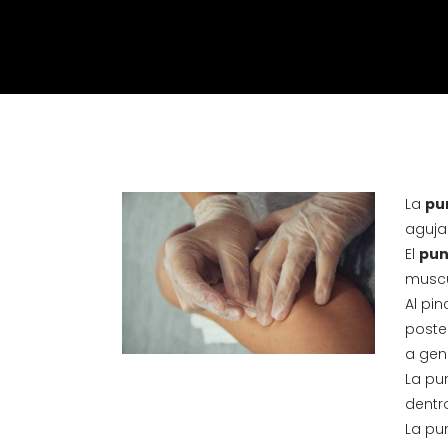
La
pu
aguja
El
pun
muscu
Al pi
poste
a gen
La pu
dentr
La pu