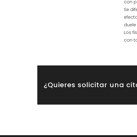
con p
Se di
efecto
duele
Los f
con to
¿Quieres solicitar una ci