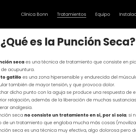
Clinica Bonn
Tratamientos
Equipo
Instala
¿Qué es la Punción Seca?
nción seca
es una técnica de tratamiento que consiste en pic
 de acupuntura.
to gatillo
es una zona hipersensible y endurecida del múscul
lar también de mayor tensión, y que provoca dolor.
nchar dicho punto con la aguja se produce una respuesta de 
rior relajación, además de la liberación de muchas sustancia
erar analgesia.
nción seca
no consiste un tratamiento en sí, por sí sola
; si
o de un tratamiento que engloba mucha más cosas (movilizaci
nción seca es una técnica muy efectiva, algo dolorosa pero 