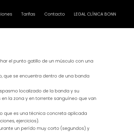
ciones
Tarifas
Contacto
LEGAL CLÍNICA BONN
har el punto gatillo de un músculo con una
o, que se encuentra dentro de una banda
espasmo localizado de la banda y su
s en la zona y en torrente sanguíneo que van
 no que es una técnica concreta aplicada
ones, ejercicios).
durante un perído muy corto (segundos) y