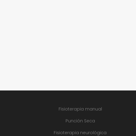
Fisioterapia manual
Punción Seca
Fisioterapia neurológica