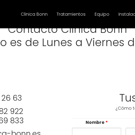
Clinica Bonn
Tratamientos
Equipo
Instala
Contacto Clínica Bonn
o es de Lunes a Viernes d
Tus
2 26 63
¿Cómo t
82 922
69 833
Nombre
*
ica-bonn.es