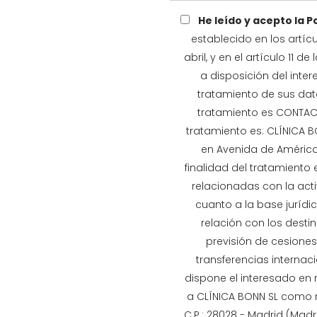
He leído y acepto la P
establecido en los artícu
abril, y en el artículo 11 
a disposición del inte
tratamiento de sus dat
tratamiento es CONTACT
tratamiento es: CLÍNICA BO
en Avenida de América,
finalidad del tratamiento 
relacionadas con la acti
cuanto a la base jurídi
relación con los desti
previsión de cesiones,
transferencias internac
dispone el interesado en r
a CLÍNICA BONN SL como r
C.P.: 28028 - Madrid (Madr