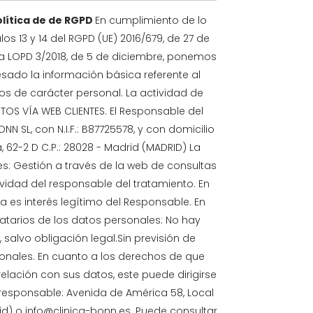
olítica de de RGPD
En cumplimiento de lo
los 13 y 14 del RGPD (UE) 2016/679, de 27 de
de la LOPD 3/2018, de 5 de diciembre, ponemos
resado la información básica referente al
os de carácter personal. La actividad de
OS VÍA WEB CLIENTES. El Responsable del
NN SL, con N.I.F.: B87725578, y con domicilio
 62-2 D C.P.: 28028 - Madrid (MADRID) La
es: Gestión a través de la web de consultas
vidad del responsable del tratamiento. En
ca es interés legítimo del Responsable. En
natarios de los datos personales: No hay
 salvo obligación legal.Sin previsión de
ionales. En cuanto a los derechos de que
elación con sus datos, este puede dirigirse
esponsable: Avenida de América 58, Local
id) o info@clinica-bonn.es. Puede consultar