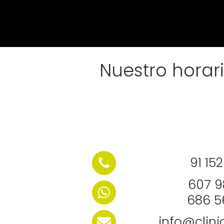
Nuestro horari
91 15
607 9
686 5
info@clin