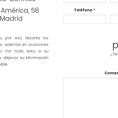
 América, 58
Teléfono
*
 Madrid
o, por eso, durante los
p
as; además en ocaciones
o. Por todo esto, si su
¿Ti
, déjenos su información
ible.
Comen